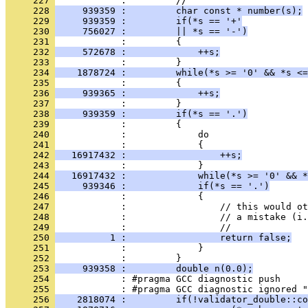
     227 
            :         //
     228 
     939359 :         char const * number(s);
     229 
     939359 :         if(*s == '+'
     230 
     756027 :         || *s == '-')
     231 
            :         {
     232 
     572678 :             ++s;
     233 
            :         }
     234 
    1878724 :         while(*s >= '0' && *s <=
     235 
            :         {
     236 
     939365 :             ++s;
     237 
            :         }
     238 
     939359 :         if(*s == '.')
     239 
            :         {
     240 
            :             do
     241 
            :             {
     242 
   16917432 :                 ++s;
     243 
            :             }
     244 
   16917432 :             while(*s >= '0' && *
     245 
     939346 :             if(*s == '.')
     246 
            :             {
     247 
            :                 // this would ot
     248 
            :                 // a mistake (i.
     249 
            :                 //
     250 
          1 :                 return false;
     251 
            :             }
     252 
            :         }
     253 
     939358 :         double n(0.0);
     254 
            : #pragma GCC diagnostic push
     255 
            : #pragma GCC diagnostic ignored "
     256 
    2818074 :         if(!validator_double::co