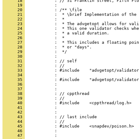
      18 
            : // 51 Franklin Street, Fifth Flo
      19 
            : 
      20 
            : /** \file
      21 
            :  * \brief Implementation of the 
      22 
            :  *
      23 
            :  * The advgetopt allows for vali
      24 
            :  * This one validator checks whe
      25 
            :  * a valid duration.
      26 
            :  *
      27 
            :  * This includes a floating poin
      28 
            :  * or "days".
      29 
            :  */
      30 
            : 
      31 
            : // self
      32 
            : //
      33 
            : #include    "advgetopt/validator
      34 
            : 
      35 
            : #include    "advgetopt/validator
      36 
            : 
      37 
            : 
      38 
            : // cppthread
      39 
            : //
      40 
            : #include    <cppthread/log.h>
      41 
            : 
      42 
            : 
      43 
            : // last include
      44 
            : //
      45 
            : #include    <snapdev/poison.h>
      46 
            : 
      47 
            : 