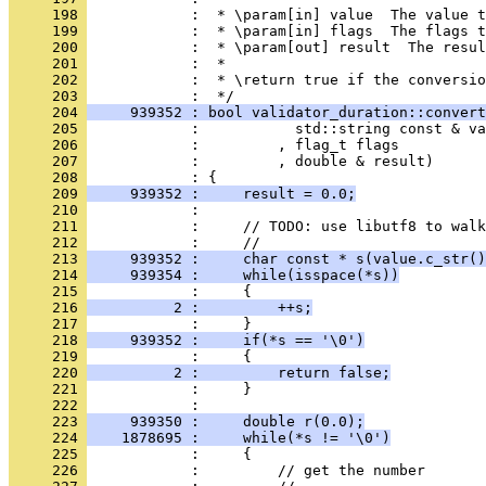
     198 
            :  * \param[in] value  The value t
     199 
            :  * \param[in] flags  The flags 
     200 
            :  * \param[out] result  The resul
     201 
            :  *
     202 
            :  * \return true if the conversio
     203 
            :  */
     204 
     939352 : bool validator_duration::convert
     205 
            :           std::string const & va
     206 
            :         , flag_t flags
     207 
            :         , double & result)
     208 
            : {
     209 
     939352 :     result = 0.0;
     210 
            : 
     211 
            :     // TODO: use libutf8 to walk
     212 
            :     //
     213 
     939352 :     char const * s(value.c_str()
     214 
     939354 :     while(isspace(*s))
     215 
            :     {
     216 
          2 :         ++s;
     217 
            :     }
     218 
     939352 :     if(*s == '\0')
     219 
            :     {
     220 
          2 :         return false;
     221 
            :     }
     222 
            : 
     223 
     939350 :     double r(0.0);
     224 
    1878695 :     while(*s != '\0')
     225 
            :     {
     226 
            :         // get the number