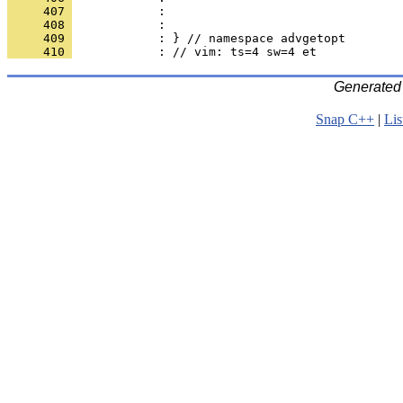
     407 
            : 
     408 
            : 
     409 
            : } // namespace advgetopt
     410 
            : // vim: ts=4 sw=4 et
Generated
Snap C++
|
Lis