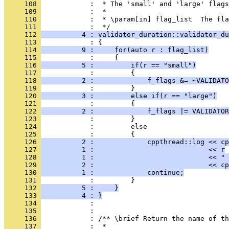
     108 
            :  * The 'small' and 'large' flags
     109 
            :  *
     110 
            :  * \param[in] flag_list  The fla
     111 
            :  */
     112 
          4 : validator_duration::validator_du
     113 
            : {
     114 
          9 :     for(auto r : flag_list)
     115 
            :     {
     116 
          5 :         if(r == "small")
     117 
            :         {
     118 
          2 :             f_flags &= ~VALIDATO
     119 
            :         }
     120 
          3 :         else if(r == "large")
     121 
            :         {
     122 
          2 :             f_flags |= VALIDATOR
     123 
            :         }
     124 
            :         else
     125 
            :         {
     126 
          2 :             cppthread::log << cp
     127 
          1 :                            << r
     128 
          1 :                            << " 
     129 
          2 :                            << cp
     130 
          1 :             continue;
     131 
            :         }
     132 
          5 :     }
     133 
          4 : }
     134 
            : 
     135 
            : 
     136 
            : /** \brief Return the name of th
     137 
            :  *