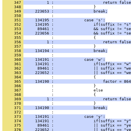
     347 
          1 :                     return false
     348 
            :                 }
     349 
     223653 :                 break;
     350 
            : 
     351 
     134195 :             case 's':
     352 
     134195 :                 if(suffix != "s"
     353 
      89461 :                 && suffix != "se
     354 
     223656 :                 && suffix != "se
     355 
            :                 {
     356 
          1 :                     return false
     357 
            :                 }
     358 
     134194 :                 break;
     359 
            : 
     360 
     134191 :             case 'w':
     361 
     134191 :                 if(suffix == "w"
     362 
      89461 :                 || suffix == "we
     363 
     223652 :                 || suffix == "we
     364 
            :                 {
     365 
     134190 :                     factor = 864
     366 
            :                 }
     367 
            :                 else
     368 
            :                 {
     369 
          1 :                     return false
     370 
            :                 }
     371 
     134190 :                 break;
     372 
            : 
     373 
     134191 :             case 'y':
     374 
     134191 :                 if(suffix == "y"
     375 
      89461 :                 || suffix == "ye
     376 
     223652 :                 || suffix == "ye