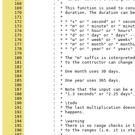
     168 
            :  *
     169 
            :  * This function is used to conv
     170 
            :  * duration. The duration can be
     171 
            :  *
     172 
            :  * * "s" or " second" or " secon
     173 
            :  * * "m" or " minute" or " minut
     174 
            :  * * "h" or " hour" or " hours" 
     175 
            :  * * "d" or " day" or " days" --
     176 
            :  * * "w" or " week" or " weeks" 
     177 
            :  * * "m" or " month" or " month
     178 
            :  * * "y" or " year" or " years" 
     179 
            :  *
     180 
            :  * The "m" suffix is interpreted
     181 
            :  * to the contructor can change 
     182 
            :  *
     183 
            :  * One month uses 30 days.
     184 
            :  *
     185 
            :  * One year uses 365 days.
     186 
            :  *
     187 
            :  * Note that the input can be a 
     188 
            :  * "1.3 seconds" or "2.25 days".
     189 
            :  *
     190 
            :  * \todo
     191 
            :  * The last multiplication doesn
     192 
            :  * happens.
     193 
            :  *
     194 
            :  * \warning
     195 
            :  * There is no range checks in t
     196 
            :  * to the ranges (i.e. it is sta
     197 
            :  *