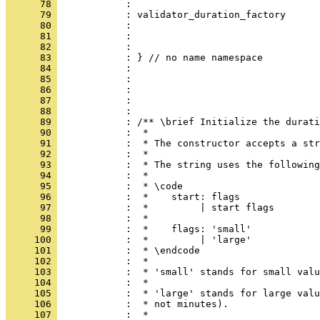
      78 
            : 
      79 
            : validator_duration_factory      
      80 
            : 
      81 
            : 
      82 
            : 
      83 
            : } // no name namespace
      84 
            : 
      85 
            : 
      86 
            : 
      87 
            : 
      88 
            : 
      89 
            : /** \brief Initialize the durati
      90 
            :  *
      91 
            :  * The constructor accepts a str
      92 
            :  *
      93 
            :  * The string uses the following
      94 
            :  *
      95 
            :  * \code
      96 
            :  *    start: flags
      97 
            :  *         | start flags
      98 
            :  *
      99 
            :  *    flags: 'small'
     100 
            :  *         | 'large'
     101 
            :  * \endcode
     102 
            :  *
     103 
            :  * 'small' stands for small valu
     104 
            :  *
     105 
            :  * 'large' stands for large valu
     106 
            :  * not minutes).
     107 
            :  *