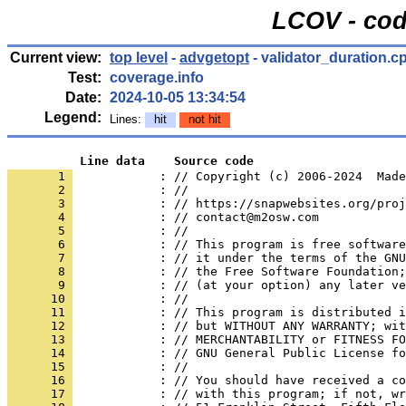
LCOV - cod
Current view:
top level
-
advgetopt
- validator_duration.c
Test:
coverage.info
Date:
2024-10-05 13:34:54
Legend:
Lines:
hit
not hit
          Line data    Source code
       1 
            : // Copyright (c) 2006-2024  Made
       2 
            : //
       3 
            : // https://snapwebsites.org/proj
       4 
            : // contact@m2osw.com
       5 
            : //
       6 
            : // This program is free software
       7 
            : // it under the terms of the GNU
       8 
            : // the Free Software Foundation;
       9 
            : // (at your option) any later ve
      10 
            : //
      11 
            : // This program is distributed i
      12 
            : // but WITHOUT ANY WARRANTY; wit
      13 
            : // MERCHANTABILITY or FITNESS FO
      14 
            : // GNU General Public License fo
      15 
            : //
      16 
            : // You should have received a co
      17 
            : // with this program; if not, wr