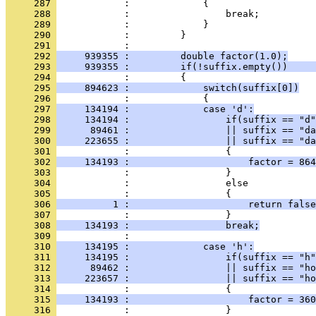
     287 
            :             {
     288 
            :                 break;
     289 
            :             }
     290 
            :         }
     291 
            : 
     292 
     939355 :         double factor(1.0);
     293 
     939355 :         if(!suffix.empty())     
     294 
            :         {
     295 
     894623 :             switch(suffix[0])
     296 
            :             {
     297 
     134194 :             case 'd':
     298 
     134194 :                 if(suffix == "d"
     299 
      89461 :                 || suffix == "da
     300 
     223655 :                 || suffix == "da
     301 
            :                 {
     302 
     134193 :                     factor = 864
     303 
            :                 }
     304 
            :                 else
     305 
            :                 {
     306 
          1 :                     return false
     307 
            :                 }
     308 
     134193 :                 break;
     309 
            : 
     310 
     134195 :             case 'h':
     311 
     134195 :                 if(suffix == "h"
     312 
      89462 :                 || suffix == "ho
     313 
     223657 :                 || suffix == "ho
     314 
            :                 {
     315 
     134193 :                     factor = 360
     316 
            :                 }