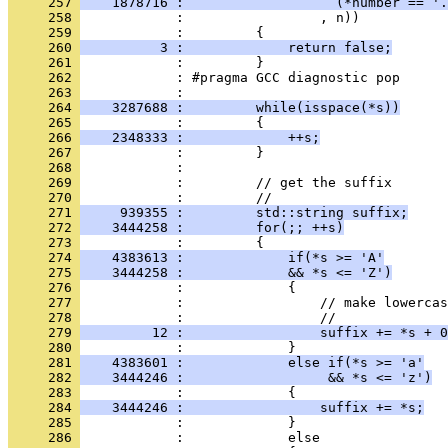
     257 
    1878716 :                   (*number == '.
     258 
            :                 , n))
     259 
            :         {
     260 
          3 :             return false;
     261 
            :         }
     262 
            : #pragma GCC diagnostic pop
     263 
            : 
     264 
    3287688 :         while(isspace(*s))
     265 
            :         {
     266 
    2348333 :             ++s;
     267 
            :         }
     268 
            : 
     269 
            :         // get the suffix
     270 
            :         //
     271 
     939355 :         std::string suffix;
     272 
    3444258 :         for(;; ++s)
     273 
            :         {
     274 
    4383613 :             if(*s >= 'A'
     275 
    3444258 :             && *s <= 'Z')
     276 
            :             {
     277 
            :                 // make lowercas
     278 
            :                 //
     279 
         12 :                 suffix += *s + 0
     280 
            :             }
     281 
    4383601 :             else if(*s >= 'a'
     282 
    3444246 :                  && *s <= 'z')
     283 
            :             {
     284 
    3444246 :                 suffix += *s;
     285 
            :             }
     286 
            :             else