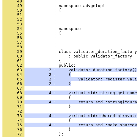
      48 
            : 
      49 
            : namespace advgetopt
      50 
            : {
      51 
            : 
      52 
            : 
      53 
            : 
      54 
            : namespace
      55 
            : {
      56 
            : 
      57 
            : 
      58 
            : 
      59 
            : class validator_duration_factory
      60 
            :     : public validator_factory
      61 
            : {
      62 
            : public:
      63 
          2 :     validator_duration_factory()
      64 
          2 :     {
      65 
          2 :         validator::register_vali
      66 
          2 :     }
      67 
            : 
      68 
          4 :     virtual std::string get_name
      69 
            :     {
      70 
          4 :         return std::string("dura
      71 
            :     }
      72 
            : 
      73 
          4 :     virtual std::shared_ptr<vali
      74 
            :     {
      75 
          4 :         return std::make_shared<
      76 
            :     }
      77 
            : };