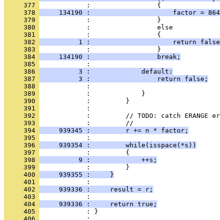
     377 
            :                 {
     378 
     134190 :                     factor = 864
     379 
            :                 }
     380 
            :                 else
     381 
            :                 {
     382 
          1 :                     return false
     383 
            :                 }
     384 
     134190 :                 break;
     385 
            : 
     386 
          3 :             default:
     387 
          3 :                 return false;
     388 
            : 
     389 
            :             }
     390 
            :         }
     391 
            : 
     392 
            :         // TODO: catch ERANGE er
     393 
            :         //
     394 
     939345 :         r += n * factor;
     395 
            : 
     396 
     939354 :         while(isspace(*s))
     397 
            :         {
     398 
          9 :             ++s;
     399 
            :         }
     400 
     939355 :     }
     401 
            : 
     402 
     939336 :     result = r;
     403 
            : 
     404 
     939336 :     return true;
     405 
            : }
     406 
            : 