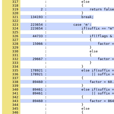
     317 
            :                 else
     318 
            :                 {
     319 
          2 :                     return false
     320 
            :                 }
     321 
     134193 :                 break;
     322 
            : 
     323 
     223654 :             case 'm':
     324 
     223654 :                 if(suffix == "m"
     325 
            :                 {
     326 
      44733 :                     if((flags & 
     327 
            :                     {
     328 
      15066 :                         factor =
     329 
            :                     }
     330 
            :                     else
     331 
            :                     {
     332 
      29667 :                         factor =
     333 
            :                     }
     334 
            :                 }
     335 
     178921 :                 else if(suffix =
     336 
     178921 :                      || suffix =
     337 
            :                 {
     338 
      89460 :                     factor = 60.
     339 
            :                 }
     340 
      89461 :                 else if(suffix =
     341 
      89461 :                      || suffix =
     342 
            :                 {
     343 
      89460 :                     factor = 864
     344 
            :                 }
     345 
            :                 else
     346 
            :                 {