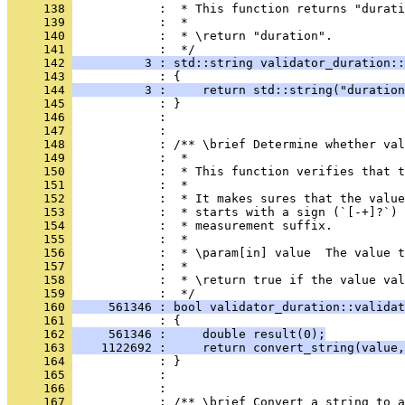
     138 
            :  * This function returns "durati
     139 
            :  *
     140 
            :  * \return "duration".
     141 
            :  */
     142 
          3 : std::string validator_duration::
     143 
            : {
     144 
          3 :     return std::string("duration
     145 
            : }
     146 
            : 
     147 
            : 
     148 
            : /** \brief Determine whether val
     149 
            :  *
     150 
            :  * This function verifies that t
     151 
            :  *
     152 
            :  * It makes sures that the value
     153 
            :  * starts with a sign (`[-+]?`) 
     154 
            :  * measurement suffix.
     155 
            :  *
     156 
            :  * \param[in] value  The value t
     157 
            :  *
     158 
            :  * \return true if the value val
     159 
            :  */
     160 
     561346 : bool validator_duration::validat
     161 
            : {
     162 
     561346 :     double result(0);
     163 
    1122692 :     return convert_string(value,
     164 
            : }
     165 
            : 
     166 
            : 
     167 
            : /** \brief Convert a string to a