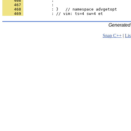
     466 
            : 
     467 
            : 
     468 
            : }   // namespace advgetopt
     469 
            : // vim: ts=4 sw=4 et
Generated
Snap C++
|
Lis