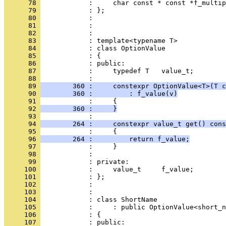
      78 
            :     char const * const *f_multip
      79 
            : };
      80 
            : 
      81 
            : 
      82 
            : 
      83 
            : template<typename T>
      84 
            : class OptionValue
      85 
            : {
      86 
            : public:
      87 
            :     typedef T   value_t;
      88 
            : 
      89 
        360 :     constexpr OptionValue<T>(T c
      90 
        360 :         : f_value(v)
      91 
            :     {
      92 
        360 :     }
      93 
            : 
      94 
        264 :     constexpr value_t get() cons
      95 
            :     {
      96 
        264 :         return f_value;
      97 
            :     }
      98 
            : 
      99 
            : private:
     100 
            :     value_t     f_value;
     101 
            : };
     102 
            : 
     103 
            : 
     104 
            : class ShortName
     105 
            :     : public OptionValue<short_n
     106 
            : {
     107 
            : public: