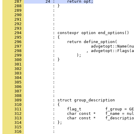
     287 
         24 :     return opt;
     288 
            : }
     289 
            : 
     290 
            : 
     291 
            : 
     292 
            : 
     293 
            : 
     294 
            : constexpr option end_options()
     295 
            : {
     296 
            :     return define_option(
     297 
            :               advgetopt::Name(nu
     298 
            :             , advgetopt::Flags(a
     299 
            :         );
     300 
            : }
     301 
            : 
     302 
            : 
     303 
            : 
     304 
            : 
     305 
            : 
     306 
            : 
     307 
            : 
     308 
            : 
     309 
            : struct group_description
     310 
            : {
     311 
            :     flag_t          f_group = GE
     312 
            :     char const *    f_name = nul
     313 
            :     char const *    f_descriptio
     314 
            : };
     315 
            : 
     316 
            : 