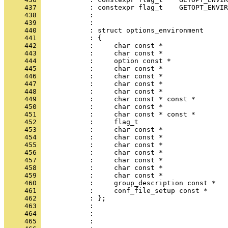
     437 
            : constexpr flag_t    GETOPT_ENVIR
     438 
            : 
     439 
            : 
     440 
            : struct options_environment
     441 
            : {
     442 
            :     char const *                
     443 
            :     char const *                
     444 
            :     option const *              
     445 
            :     char const *                
     446 
            :     char const *                
     447 
            :     char const *                
     448 
            :     char const *                
     449 
            :     char const * const *        
     450 
            :     char const *                
     451 
            :     char const * const *        
     452 
            :     flag_t                      
     453 
            :     char const *                
     454 
            :     char const *                
     455 
            :     char const *                
     456 
            :     char const *                
     457 
            :     char const *                
     458 
            :     char const *                
     459 
            :     char const *                
     460 
            :     group_description const *   
     461 
            :     conf_file_setup const *     
     462 
            : };
     463 
            : 
     464 
            : 
     465 
            : 