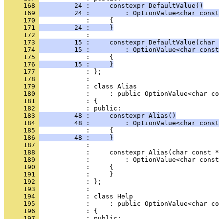
     168 
         24 :     constexpr DefaultValue()
     169 
         24 :         : OptionValue<char const
     170 
            :     {
     171 
         24 :     }
     172 
            : 
     173 
         15 :     constexpr DefaultValue(char 
     174 
         15 :         : OptionValue<char const
     175 
            :     {
     176 
         15 :     }
     177 
            : };
     178 
            : 
     179 
            : class Alias
     180 
            :     : public OptionValue<char co
     181 
            : {
     182 
            : public:
     183 
         48 :     constexpr Alias()
     184 
         48 :         : OptionValue<char const
     185 
            :     {
     186 
         48 :     }
     187 
            : 
     188 
            :     constexpr Alias(char const *
     189 
            :         : OptionValue<char const
     190 
            :     {
     191 
            :     }
     192 
            : };
     193 
            : 
     194 
            : class Help
     195 
            :     : public OptionValue<char co
     196 
            : {
     197 
            : public: