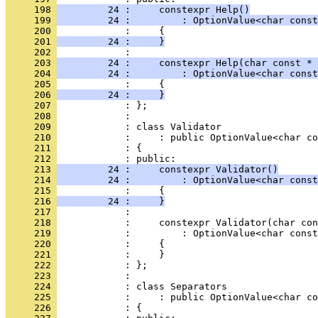
     198 
         24 :     constexpr Help()
     199 
         24 :         : OptionValue<char const
     200 
            :     {
     201 
         24 :     }
     202 
            : 
     203 
         24 :     constexpr Help(char const * 
     204 
         24 :         : OptionValue<char const
     205 
            :     {
     206 
         24 :     }
     207 
            : };
     208 
            : 
     209 
            : class Validator
     210 
            :     : public OptionValue<char co
     211 
            : {
     212 
            : public:
     213 
         24 :     constexpr Validator()
     214 
         24 :         : OptionValue<char const
     215 
            :     {
     216 
         24 :     }
     217 
            : 
     218 
            :     constexpr Validator(char con
     219 
            :         : OptionValue<char const
     220 
            :     {
     221 
            :     }
     222 
            : };
     223 
            : 
     224 
            : class Separators
     225 
            :     : public OptionValue<char co
     226 
            : {