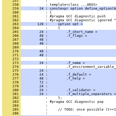
     257 
            : 
     258 
            : template<class ...ARGS>
     259 
         24 : constexpr option define_option(A
     260 
            : {
     261 
            : #pragma GCC diagnostic push
     262 
            : #pragma GCC diagnostic ignored "
     263 
        120 :     option opt =
     264 
            :     {
     265 
         24 :         .f_short_name =         
     266 
         48 :         .f_flags =              
     267 
         48 :                                 
     268 
         48 :                                 
     269 
            :                                 
     270 
         48 :                                 
     271 
         48 :                                 
     272 
            :                                 
     273 
         24 :         .f_name =               
     274 
            :         .f_environment_variable_
     275 
         24 :                                 
     276 
         24 :         .f_default =            
     277 
         48 :         .f_help =               
     278 
         72 :                                 
     279 
         24 :                                 
     280 
         24 :         .f_validator =          
     281 
         24 :         .f_multiple_separators =
     282 
            :     };
     283 
            : #pragma GCC diagnostic pop
     284 
            : 
     285 
            :     // TODO: once possible (C++1
     286 
            : 