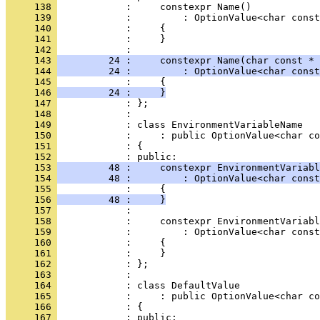
     138 
            :     constexpr Name()
     139 
            :         : OptionValue<char const
     140 
            :     {
     141 
            :     }
     142 
            : 
     143 
         24 :     constexpr Name(char const * 
     144 
         24 :         : OptionValue<char const
     145 
            :     {
     146 
         24 :     }
     147 
            : };
     148 
            : 
     149 
            : class EnvironmentVariableName
     150 
            :     : public OptionValue<char co
     151 
            : {
     152 
            : public:
     153 
         48 :     constexpr EnvironmentVariabl
     154 
         48 :         : OptionValue<char const
     155 
            :     {
     156 
         48 :     }
     157 
            : 
     158 
            :     constexpr EnvironmentVariabl
     159 
            :         : OptionValue<char const
     160 
            :     {
     161 
            :     }
     162 
            : };
     163 
            : 
     164 
            : class DefaultValue
     165 
            :     : public OptionValue<char co
     166 
            : {
     167 
            : public: