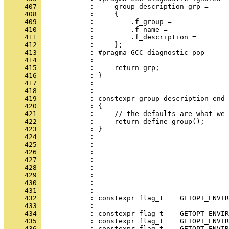
     407 
            :     group_description grp =
     408 
            :     {
     409 
            :         .f_group =              
     410 
            :         .f_name =               
     411 
            :         .f_description =        
     412 
            :     };
     413 
            : #pragma GCC diagnostic pop
     414 
            : 
     415 
            :     return grp;
     416 
            : }
     417 
            : 
     418 
            : 
     419 
            : constexpr group_description end_
     420 
            : {
     421 
            :     // the defaults are what we 
     422 
            :     return define_group();
     423 
            : }
     424 
            : 
     425 
            : 
     426 
            : 
     427 
            : 
     428 
            : 
     429 
            : 
     430 
            : 
     431 
            : 
     432 
            : constexpr flag_t    GETOPT_ENVIR
     433 
            : 
     434 
            : constexpr flag_t    GETOPT_ENVIR
     435 
            : constexpr flag_t    GETOPT_ENVIR
     436 
            : constexpr flag_t    GETOPT_ENVIR