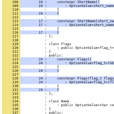
     108 
         24 :     constexpr ShortName()
     109 
         24 :         : OptionValue<short_name
     110 
            :     {
     111 
         24 :     }
     112 
            : 
     113 
         17 :     constexpr ShortName(short_na
     114 
         17 :         : OptionValue<short_name
     115 
            :     {
     116 
         17 :     }
     117 
            : };
     118 
            : 
     119 
            : class Flags
     120 
            :     : public OptionValue<flag_t>
     121 
            : {
     122 
            : public:
     123 
         24 :     constexpr Flags()
     124 
         24 :         : OptionValue<flag_t>(GE
     125 
            :     {
     126 
         24 :     }
     127 
            : 
     128 
         24 :     constexpr Flags(flag_t flags
     129 
         24 :         : OptionValue<flag_t>(fl
     130 
            :     {
     131 
         24 :     }
     132 
            : };
     133 
            : 
     134 
            : class Name
     135 
            :     : public OptionValue<char co
     136 
            : {
     137 
            : public: