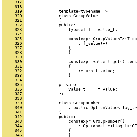
     317 
            : 
     318 
            : 
     319 
            : template<typename T>
     320 
            : class GroupValue
     321 
            : {
     322 
            : public:
     323 
            :     typedef T   value_t;
     324 
            : 
     325 
            :     constexpr GroupValue<T>(T co
     326 
            :         : f_value(v)
     327 
            :     {
     328 
            :     }
     329 
            : 
     330 
            :     constexpr value_t get() cons
     331 
            :     {
     332 
            :         return f_value;
     333 
            :     }
     334 
            : 
     335 
            : private:
     336 
            :     value_t     f_value;
     337 
            : };
     338 
            : 
     339 
            : class GroupNumber
     340 
            :     : public OptionValue<flag_t>
     341 
            : {
     342 
            : public:
     343 
            :     constexpr GroupNumber()
     344 
            :         : OptionValue<flag_t>(GE
     345 
            :     {
     346 
            :     }