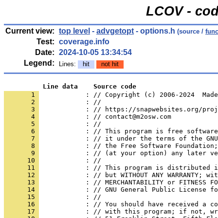
LCOV - cod
Current view:
top level
-
advgetopt
- options.h
(source /
func
Test:
coverage.info
Date:
2024-10-05 13:34:54
Legend:
Lines:
hit
not hit
          Line data    Source code
       1 
            : // Copyright (c) 2006-2024  Made
       2 
            : //
       3 
            : // https://snapwebsites.org/proj
       4 
            : // contact@m2osw.com
       5 
            : //
       6 
            : // This program is free software
       7 
            : // it under the terms of the GNU
       8 
            : // the Free Software Foundation;
       9 
            : // (at your option) any later ve
      10 
            : //
      11 
            : // This program is distributed i
      12 
            : // but WITHOUT ANY WARRANTY; wit
      13 
            : // MERCHANTABILITY or FITNESS FO
      14 
            : // GNU General Public License fo
      15 
            : //
      16 
            : // You should have received a co
      17 
            : // with this program; if not, wr