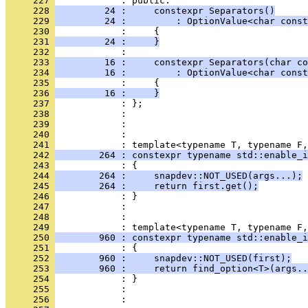
     227 
            : public:
     228 
         24 :     constexpr Separators()
     229 
         24 :         : OptionValue<char const
     230 
            :     {
     231 
         24 :     }
     232 
            : 
     233 
         16 :     constexpr Separators(char co
     234 
         16 :         : OptionValue<char const
     235 
            :     {
     236 
         16 :     }
     237 
            : };
     238 
            : 
     239 
            : 
     240 
            : 
     241 
            : template<typename T, typename F,
     242 
        264 : constexpr typename std::enable_i
     243 
            : {
     244 
        264 :     snapdev::NOT_USED(args...);
     245 
        264 :     return first.get();
     246 
            : }
     247 
            : 
     248 
            : 
     249 
            : template<typename T, typename F,
     250 
        960 : constexpr typename std::enable_i
     251 
            : {
     252 
        960 :     snapdev::NOT_USED(first);
     253 
        960 :     return find_option<T>(args..
     254 
            : }
     255 
            : 
     256 
            : 