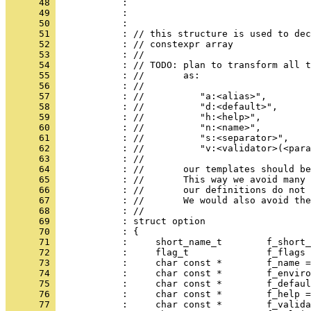
      48 
            : 
      49 
            : 
      50 
            : 
      51 
            : // this structure is used to dec
      52 
            : // constexpr array
      53 
            : //
      54 
            : // TODO: plan to transform all t
      55 
            : //       as:
      56 
            : //
      57 
            : //          "a:<alias>",
      58 
            : //          "d:<default>",
      59 
            : //          "h:<help>",
      60 
            : //          "n:<name>",
      61 
            : //          "s:<separator>",
      62 
            : //          "v:<validator>(<para
      63 
            : //
      64 
            : //       our templates should be
      65 
            : //       This way we avoid many 
      66 
            : //       our definitions do not 
      67 
            : //       We would also avoid the
      68 
            : //
      69 
            : struct option
      70 
            : {
      71 
            :     short_name_t        f_short_
      72 
            :     flag_t              f_flags 
      73 
            :     char const *        f_name =
      74 
            :     char const *        f_enviro
      75 
            :     char const *        f_defaul
      76 
            :     char const *        f_help =
      77 
            :     char const *        f_valida