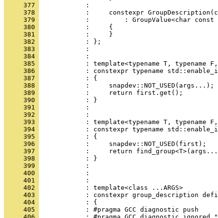
     377 
            : 
     378 
            :     constexpr GroupDescription(c
     379 
            :         : GroupValue<char const 
     380 
            :     {
     381 
            :     }
     382 
            : };
     383 
            : 
     384 
            : 
     385 
            : template<typename T, typename F,
     386 
            : constexpr typename std::enable_i
     387 
            : {
     388 
            :     snapdev::NOT_USED(args...);
     389 
            :     return first.get();
     390 
            : }
     391 
            : 
     392 
            : 
     393 
            : template<typename T, typename F,
     394 
            : constexpr typename std::enable_i
     395 
            : {
     396 
            :     snapdev::NOT_USED(first);
     397 
            :     return find_group<T>(args...
     398 
            : }
     399 
            : 
     400 
            : 
     401 
            : 
     402 
            : template<class ...ARGS>
     403 
            : constexpr group_description defi
     404 
            : {
     405 
            : #pragma GCC diagnostic push
     406 
            : #pragma GCC diagnostic ignored "