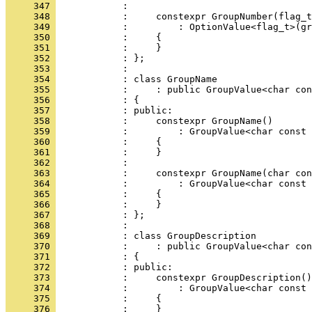
     347 
            : 
     348 
            :     constexpr GroupNumber(flag_t
     349 
            :         : OptionValue<flag_t>(gr
     350 
            :     {
     351 
            :     }
     352 
            : };
     353 
            : 
     354 
            : class GroupName
     355 
            :     : public GroupValue<char con
     356 
            : {
     357 
            : public:
     358 
            :     constexpr GroupName()
     359 
            :         : GroupValue<char const 
     360 
            :     {
     361 
            :     }
     362 
            : 
     363 
            :     constexpr GroupName(char con
     364 
            :         : GroupValue<char const 
     365 
            :     {
     366 
            :     }
     367 
            : };
     368 
            : 
     369 
            : class GroupDescription
     370 
            :     : public GroupValue<char con
     371 
            : {
     372 
            : public:
     373 
            :     constexpr GroupDescription()
     374 
            :         : GroupValue<char const 
     375 
            :     {
     376 
            :     }