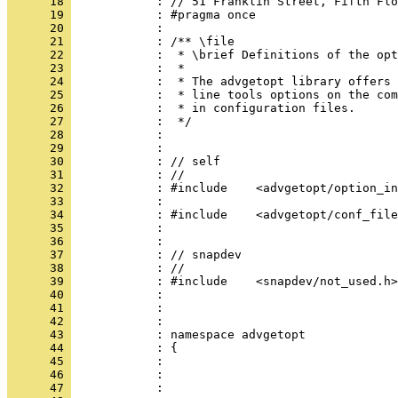
      18 
            : // 51 Franklin Street, Fifth Flo
      19 
            : #pragma once
      20 
            : 
      21 
            : /** \file
      22 
            :  * \brief Definitions of the opt
      23 
            :  *
      24 
            :  * The advgetopt library offers 
      25 
            :  * line tools options on the co
      26 
            :  * in configuration files.
      27 
            :  */
      28 
            : 
      29 
            : 
      30 
            : // self
      31 
            : //
      32 
            : #include    <advgetopt/option_in
      33 
            : 
      34 
            : #include    <advgetopt/conf_file
      35 
            : 
      36 
            : 
      37 
            : // snapdev
      38 
            : //
      39 
            : #include    <snapdev/not_used.h>
      40 
            : 
      41 
            : 
      42 
            : 
      43 
            : namespace advgetopt
      44 
            : {
      45 
            : 
      46 
            : 
      47 
            : 